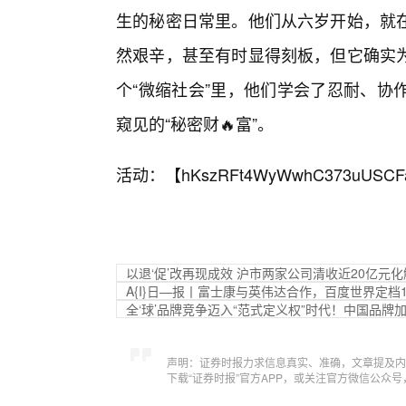
生的秘密日常里。他们从六岁开始，就
然艰辛，甚至有时显得刻板，但它确实
个“微缩社会”里，他们学会了忍耐、协
窥见的“秘密财🔥富”。
活动：【
hKszRFt4WyWwhC373uUSCF
以退‘促’改再现成效 沪市两家公司清收近20亿元
A{I}日—报丨富士康与英伟达合作，百度世界定档1
全‘球’品牌竞争迈入“范式定义权”时代！中国品牌
声明：证券时报力求信息真实、准确，文章提及内
下载“证券时报”官方APP，或关注官方微信公众