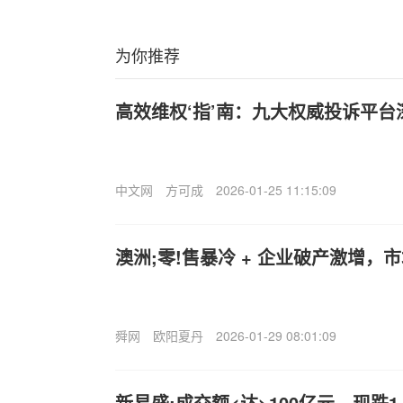
为你推荐
高效维权‘指’南：九大权威投诉平
中文网
方可成
2026-01-25 11:15:09
澳洲;零!售暴冷 + 企业破产激增，
舜网
欧阳夏丹
2026-01-29 08:01:09
新易盛:成交额<达>100亿元，现跌1.