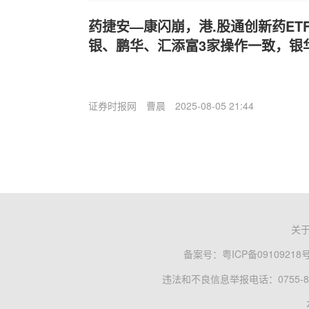
药捷安—康闪崩，港.股通创新药ET
银、鹏华、汇添富3家操作一致，银
证券时报网
曹晨
2025-08-05 21:44
关
备案号：
粤ICP备09109218
违法和不良信息举报电话：0755-83